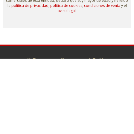
comerciales de esta entidad, declaro que soy mayor de edad y he leído
la
política de privacidad
,
política de cookies
,
condiciones de venta
y el
aviso legal
.
© Escenografías para el Belén
Taller: C/ Isaías Carrasco s/n.
Administración: C/ La Plata, 7. 49810
MORALES DE TORO (Zamora)
980 698 278
info@escenografiasparaelbelen.es
Tienda online
Belenes monumentales
El taller
Exposiciones