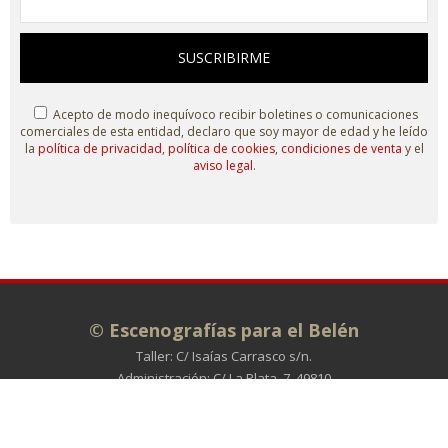
SUSCRIBIRME
Acepto de modo inequívoco recibir boletines o comunicaciones
comerciales de esta entidad, declaro que soy mayor de edad y he leído
la
política de privacidad
,
política de cookies
,
condiciones de venta
y el
aviso legal
.
© Escenografías para el Belén
Taller: C/ Isaías Carrasco s/n.
Administración: C/ La Plata, 7. 49810
MORALES DE TORO (Zamora)
980 698 278
info@escenografiasparaelbelen.es