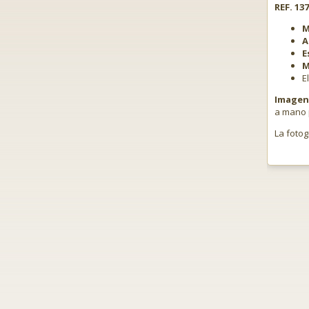
REF. 13
M
A
E
M
E
Imagen 
a mano 
La foto