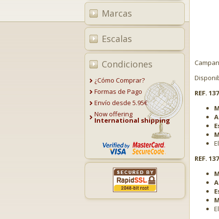
Marcas
Escalas
Condiciones
Campana
Disponi
¿Cómo Comprar?
Formas de Pago
REF. 13
Envío desde 5.95€
M
Now offering
A
International shipping
E
M
E
REF. 13
M
A
E
M
E