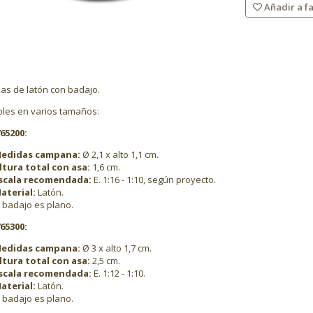
Añadir a fa
s de latón con badajo.
bles en varios tamaños:
765200:
edidas campana:
Ø 2,1 x alto 1,1 cm.
ltura total con asa:
1,6 cm.
scala recomendada:
E. 1:16 - 1:10, según proyecto.
aterial:
Latón.
l badajo es plano.
765300:
edidas campana:
Ø 3 x alto 1,7 cm.
ltura total con asa:
2,5 cm.
scala recomendada:
E. 1:12 - 1:10.
aterial:
Latón.
l badajo es plano.