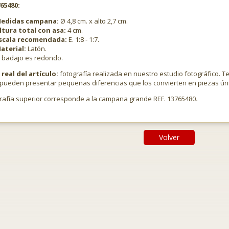
765480:
edidas campana:
Ø 4,8 cm. x alto 2,7 cm.
ltura total con asa:
4 cm.
scala recomendada:
E. 1:8 - 1:7.
aterial:
Latón.
l badajo es redondo.
real del artículo:
fotografía realizada en nuestro estudio fotográfico. T
pueden presentar pequeñas diferencias que los convierten en piezas ún
grafía superior corresponde a la campana grande REF. 13765480
.
Volver